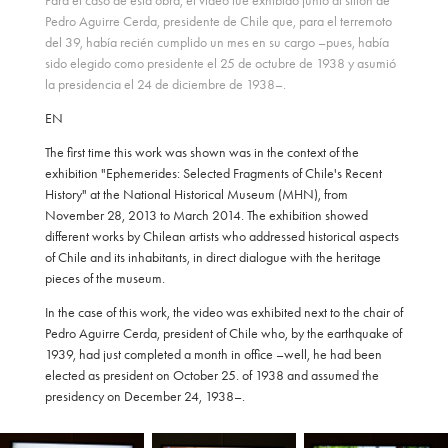
Para el caso de esta obra, el video fue exhibido junto al sillón de
Pedro Aguirre Cerda, presidente de Chile que, para el terremoto
del 39, había recién cumplido un mes en su cargo –pues, había
sido elegido como presidente el 25 de octubre de 1938 y asumió
la presidencia el 24 de diciembre de 1938–.​
EN
The first time this work was shown was in the context of the
exhibition "Ephemerides: Selected Fragments of Chile's Recent
History" at the National Historical Museum (MHN), from
November 28, 2013 to March 2014. The exhibition showed
different works by Chilean artists who addressed historical aspects
of Chile and its inhabitants, in direct dialogue with the heritage
pieces of the museum.
In the case of this work, the video was exhibited next to the chair of
Pedro Aguirre Cerda, president of Chile who, by the earthquake of
1939, had just completed a month in office –well, he had been
elected as president on October 25. of 1938 and assumed the
presidency on December 24, 1938–.