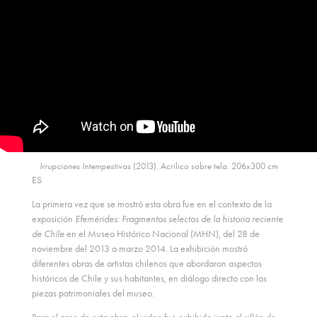
Irrupciones Intempestivas
(2013). Acrílico sobre tela. 206x300 cm
ES
La primera vez que se mostró esta obra fue en el contexto de la
exposición
Efemérides: Fragmentos selectos de la historia reciente
de Chile
en el Museo Histórico Nacional (MHN), del 28 de
noviembre del 2013 a marzo 2014. La exhibición mostró
diferentes obras de artistas chilenos que abordaron aspectos
históricos de Chile y sus habitantes, en diálogo directo con las
piezas patrimoniales del museo.