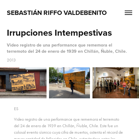
SEBASTIÁN RIFFO VALDEBENITO
Irrupciones Intempestivas
Video registro de una performance que rememora el
terremoto del 24 de enero de 1939 en Chillán, Ñuble, Chile.
2013
ES
Video registro de una performance que rememora el terremoto
del 24 de enero de 1939 en Chillán, Ñuble, Chile. Este fue un
colosal evento sísmico cuya cifra de muertos, ostenta el récord de
mayor cantidad de fallecidos en Chile, estimándose entre los