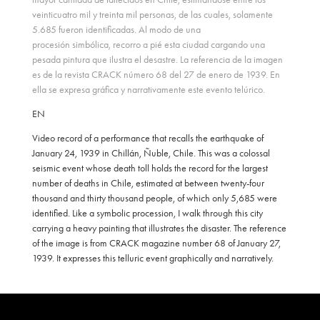
veinticuatro mil y treinta mil personas, de las cuales, solamente
5.685 fueron identificadas. Al modo de una
procesión simbólica, recorro a pié esta ciudad cargando una
pesada pintura que ilustra el desastre. La referencia de la imagen
es de la revista CRACK número 68 del 27 de enero de 1939. En
ella se expresa gráfica y narrativamente este evento telúrico.
EN
Video record of a performance that recalls the earthquake of
January 24, 1939 in Chillán, Ñuble, Chile. This was a colossal
seismic event whose death toll holds the record for the largest
number of deaths in Chile, estimated at between twenty-four
thousand and thirty thousand people, of which only 5,685 were
identified. Like a symbolic procession, I walk through this city
carrying a heavy painting that illustrates the disaster. The reference
of the image is from CRACK magazine number 68 of January 27,
1939. It expresses this telluric event graphically and narratively.